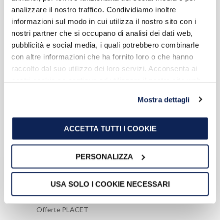
compila il modulo online
analizzare il nostro traffico. Condividiamo inoltre
informazioni sul modo in cui utilizza il nostro sito con i
Modello organizzativo e codice etico
nostri partner che si occupano di analisi dei dati web,
WhistleBlowing
pubblicità e social media, i quali potrebbero combinarle
con altre informazioni che ha fornito loro o che hanno
raccolto dal suo utilizzo dei loro servizi. Acconsenta ai
nostri cookie se continua ad utilizzare il nostro sito web.
MODULISTICA
Mostra dettagli
Modulo reclamo
Modulo reclamo importi anomali
ACCETTA TUTTI I COOKIE
Modulo ripensamento
Modulo richiesta servizi di connessione
PERSONALIZZA
USA SOLO I COOKIE NECESSARI
OFFERTE
Offerte PLACET