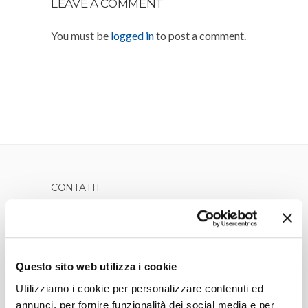
LEAVE A COMMENT
You must be
logged in
to post a comment.
CONTATTI
Numero Verde
800 739 757
Lun-Ven dalle 8:00 alle 19:00
Questo sito web utilizza i cookie
E-mail: clienti@bsgaseluce.it
Utilizziamo i cookie per personalizzare contenuti ed
Reclami:
clienti@bsgaseluce.it
oppure
annunci, per fornire funzionalità dei social media e per