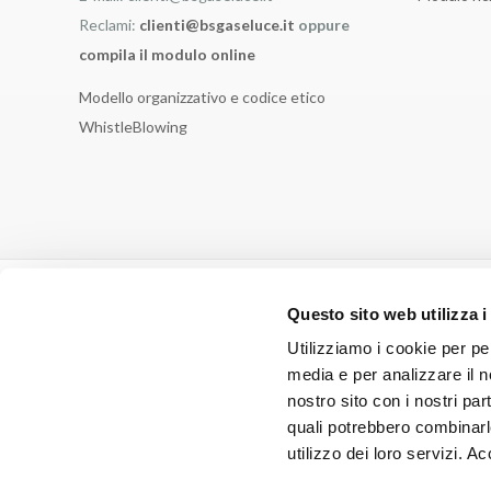
Reclami:
clienti@bsgaseluce.it
oppure
compila il modulo online
Modello organizzativo e codice etico
WhistleBlowing
Questo sito web utilizza i
Utilizziamo i cookie per pe
media e per analizzare il no
nostro sito con i nostri par
quali potrebbero combinarl
utilizzo dei loro servizi. A
Broni Stradella Gas e Luce s.r.l. - Società soggetta alla direz