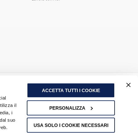
ACCETTA TUTTI I COOKIE
ial
ilizza il
PERSONALIZZA
edia, i
 dal suo
USA SOLO I COOKIE NECESSARI
web.
radella (PV) - P.IVA e N. Iscrizione Registro Imprese di Pavia