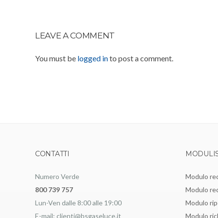
LEAVE A COMMENT
You must be
logged in
to post a comment.
CONTATTI
MODULIS
Numero Verde
Modulo re
800 739 757
Modulo rec
Lun-Ven dalle 8:00 alle 19:00
Modulo ri
E-mail: clienti@bsgaseluce.it
Modulo ric