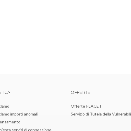
TICA
OFFERTE
clamo
Offerte PLACET
lamo importi anomali
Servizio di Tutela della Vulnerabil
pensamento
hiesta servizi di connessione