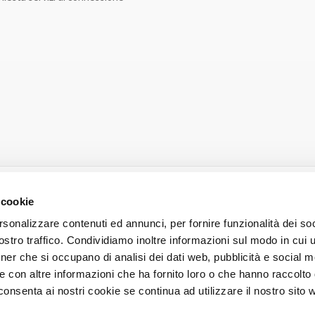
 cookie
rsonalizzare contenuti ed annunci, per fornire funzionalità dei soc
stro traffico. Condividiamo inoltre informazioni sul modo in cui ut
tner che si occupano di analisi dei dati web, pubblicità e social m
e con altre informazioni che ha fornito loro o che hanno raccolto
POLITICA PER LA QUALITÀ
cconsenta ai nostri cookie se continua ad utilizzare il nostro sito 
ione e coordinamento di Unoenergy S.p.a. - Sede legale: Via Verdi, 18 - 27049 St