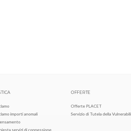
TICA
OFFERTE
clamo
Offerte PLACET
lamo importi anomali
Servizio di Tutela della Vulnerabil
pensamento
hiesta servizi di connessione