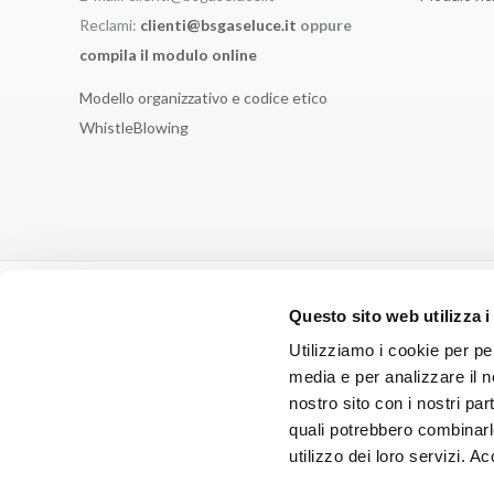
Reclami:
clienti@bsgaseluce.it
oppure
compila il modulo online
Modello organizzativo e codice etico
WhistleBlowing
Questo sito web utilizza i
Utilizziamo i cookie per pe
media e per analizzare il no
nostro sito con i nostri par
quali potrebbero combinarl
utilizzo dei loro servizi. A
Broni Stradella Gas e Luce s.r.l. - Società soggetta alla direz