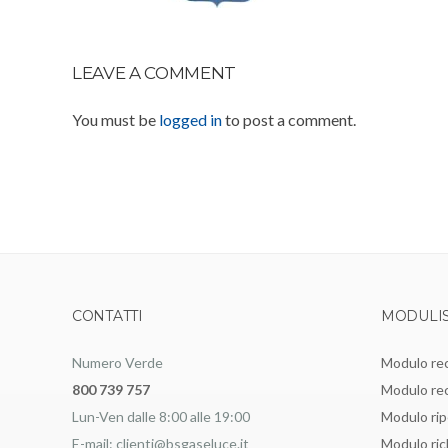
LEAVE A COMMENT
You must be
logged in
to post a comment.
CONTATTI
MODULIS
Numero Verde
Modulo re
800 739 757
Modulo rec
Lun-Ven dalle 8:00 alle 19:00
Modulo ri
E-mail: clienti@bsgaseluce.it
Modulo ric