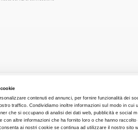
 cookie
rsonalizzare contenuti ed annunci, per fornire funzionalità dei soc
stro traffico. Condividiamo inoltre informazioni sul modo in cui ut
tner che si occupano di analisi dei dati web, pubblicità e social m
e con altre informazioni che ha fornito loro o che hanno raccolto
POLITICA PER LA QUALITÀ
cconsenta ai nostri cookie se continua ad utilizzare il nostro sito 
ione e coordinamento di Unoenergy S.p.a. - Sede legale: Via Verdi, 18 - 27049 St