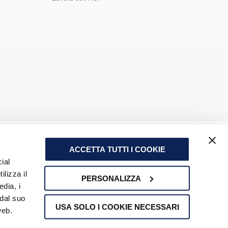
ACCETTA TUTTI I COOKIE
ial
ilizza il
PERSONALIZZA
edia, i
 dal suo
USA SOLO I COOKIE NECESSARI
web.
radella (PV) - P.IVA e N. Iscrizione Registro Imprese di Pavia