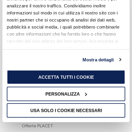
compila il modulo online
analizzare il nostro traffico. Condividiamo inoltre
informazioni sul modo in cui utilizza il nostro sito con i
Modello organizzativo e codice etico
nostri partner che si occupano di analisi dei dati web,
WhistleBlowing
pubblicità e social media, i quali potrebbero combinarle
con altre informazioni che ha fornito loro o che hanno
raccolto dal suo utilizzo dei loro servizi. Acconsenta ai
nostri cookie se continua ad utilizzare il nostro sito web.
MODULISTICA
Mostra dettagli
Modulo reclamo
Modulo reclamo importi anomali
ACCETTA TUTTI I COOKIE
Modulo ripensamento
Modulo richiesta servizi di connessione
PERSONALIZZA
USA SOLO I COOKIE NECESSARI
OFFERTE
Offerte PLACET